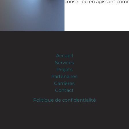
conseil ou en agissant comm
Accueil
Services
Projets
Partenaires
Carrières
Contact
Politique de confidentialité